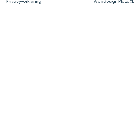
Privacyverklaring
Webdesign PlazaXL